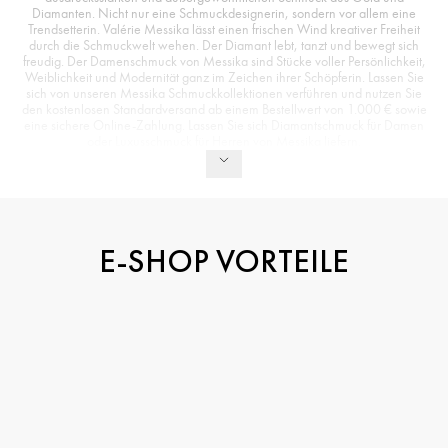
Diamanten. Nicht nur eine Schmuckdesignerin, sondern vor allem eine
Trendsetterin. Valérie Messika lässt einen frischen Wind kreativer Freiheit
durch die Schmuckwelt wehen. Der Diamant lebt, tanzt und bewegt sich
freudig. Der Damenschmuck von Messika sind Stücke voller Persönlichkeit,
Weiblichkeit und Modernität ganz im Zeichen ihrer Schöpferin. Lassen Sie
sich von unseren Messika Schmuckkollektionen verführen und nutzen Sie
den kostenlosen Standardversand ab einem Bestellwert von 1.000 € sowie
eine sichere Online-Zahlung. Lassen Sie sich Diamantschmuck für Damen
oder Luxusschmuck für Herren von Messika liefern.
E-SHOP VORTEILE