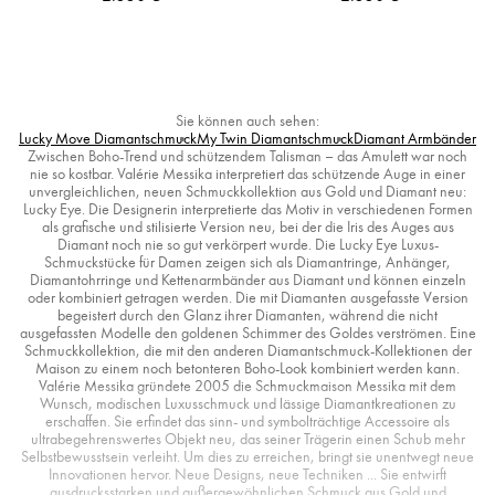
Sie können auch sehen:
Lucky Move Diamantschmuck
My Twin Diamantschmuck
Diamant Armbänder
Zwischen Boho-Trend und schützendem Talisman – das Amulett war noch
nie so kostbar. Valérie Messika interpretiert das schützende Auge in einer
unvergleichlichen, neuen Schmuckkollektion aus Gold und Diamant neu:
Lucky Eye. Die Designerin interpretierte das Motiv in verschiedenen Formen
als grafische und stilisierte Version neu, bei der die Iris des Auges aus
Diamant noch nie so gut verkörpert wurde. Die Lucky Eye Luxus-
Schmuckstücke für Damen zeigen sich als Diamantringe, Anhänger,
Diamantohrringe und Kettenarmbänder aus Diamant und können einzeln
oder kombiniert getragen werden. Die mit Diamanten ausgefasste Version
begeistert durch den Glanz ihrer Diamanten, während die nicht
ausgefassten Modelle den goldenen Schimmer des Goldes verströmen. Eine
Schmuckkollektion, die mit den anderen Diamantschmuck-Kollektionen der
Maison zu einem noch betonteren Boho-Look kombiniert werden kann.
Valérie Messika gründete 2005 die Schmuckmaison Messika mit dem
Wunsch, modischen Luxusschmuck und lässige Diamantkreationen zu
erschaffen. Sie erfindet das sinn- und symbolträchtige Accessoire als
ultrabegehrenswertes Objekt neu, das seiner Trägerin einen Schub mehr
Selbstbewusstsein verleiht. Um dies zu erreichen, bringt sie unentwegt neue
Innovationen hervor. Neue Designs, neue Techniken ... Sie entwirft
ausdrucksstarken und außergewöhnlichen Schmuck aus Gold und