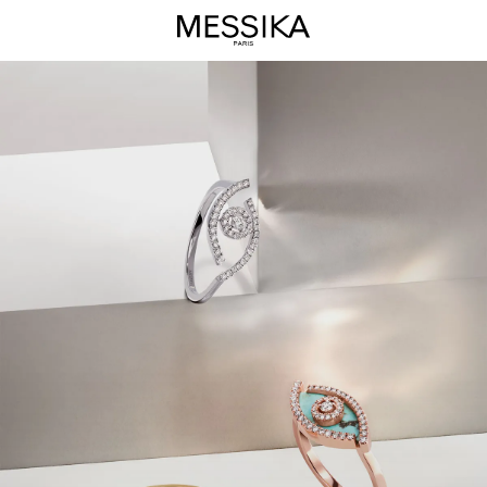
Lucky
Eye
Kollektion:
Luxusschmuck
|
Messika