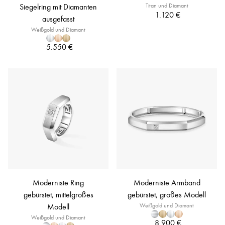
Siegelring mit Diamanten
Titan und Diamant
1.120 €
ausgefasst
Weißgold und Diamant
5.550 €
Moderniste Ring
Moderniste Armband
gebürstet, mittelgroßes
gebürstet, großes Modell
Modell
Weißgold und Diamant
Weißgold und Diamant
8.900 €