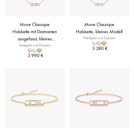
Move Classique
Move Classique
Halskette mit Diamanten
Halskette, kleines Modell
ausgefasst, kleines
Weißgold und Diamant
Roségold und Diamant
Modell
3.280 €
3.990 €