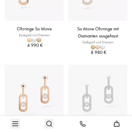
Ohrringe So Move
So Move Ohrringe mit
Roségold und Diamant
Diamanten ausgefasst
Gelbgold und Diamant
4.990 €
8.980 €
So Move Ohrhänger
So Move Ohrhänger mit