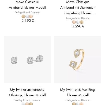
Move Classique
Move Classique
Armband, kleines Modell
Armband mit Diamanten
Gelbgold und Diamant
ausgefasst, kleines
Roségold und Diamant
Modell
2.390 €
3.290 €
My Twin asymmetrische
My Twin Toi & Moi Ring,
Ohrringe, kleines Modell
kleines Modell
Weißgold und Diamant
Gelbgold und Diamant