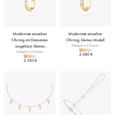
Moderniste einzelner
Moderniste einzelner
Ohrring mit Diamanten
Ohrring, kleines Modell
ausgefasst, kleines
Gelbgold und Diamant
Gelbgold und Diamant
Modell
2.080 €
2.350 €