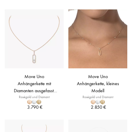
Move Uno
Move Uno
Anhängerkette mit
Anhängerkette, kleines
Diamanten ausgefasst,
Modell
Roségold und Diamant
großes Modell
Roségold und Diamant
3.790 €
2.850 €