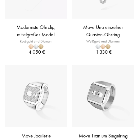
Moderniste Ohrclip,
Move Uno einzelner
mittelgroßes Modell
Quasten-Ohrring
Roségold und Diamant
Weißgold und Diamant
4.050 €
1.330 €
Move Joaillerie
Move Titanium Siegelring