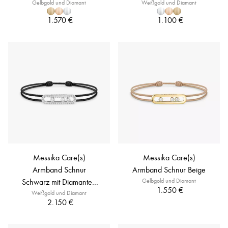
Gelbgold und Diamant
Weißgold und Diamant
1.570 €
1.100 €
Messika Care(s)
Messika Care(s)
Armband Schnur
Armband Schnur Beige
Schwarz mit Diamanten
Gelbgold und Diamant
1.550 €
Weißgold und Diamant
ausgefasst
2.150 €