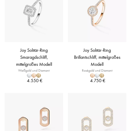
Joy Solitär-Ring
Joy Solitär-Ring
Smaragdschliff,
Brillantschliff, mittelgroßes
mittelgroßes Modell
Modell
Weißgold und Diamant
Roségold und Diamant
4.550 €
4.750 €