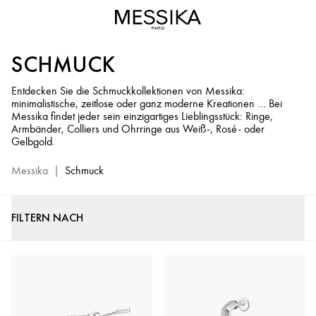
Schmuck
und
Diamantschmuck
SCHMUCK
-
Messika
Entdecken Sie die Schmuckkollektionen von Messika:
Official
minimalistische, zeitlose oder ganz moderne Kreationen ... Bei
Website
Messika findet jeder sein einzigartiges Lieblingsstück: Ringe,
Armbänder, Colliers und Ohrringe aus Weiß-, Rosé- oder
Gelbgold.
Messika
|
Schmuck
FILTERN NACH