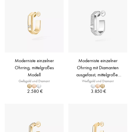
Moderniste einzelner
Moderniste einzelner
Ohrring, mittelgroßes
Ohrring mit Diamanten
Modell
ausgefasst, mittelgroßes
Gelbgold und Diamant
Weißgold und Diamant
Modell
2.580 €
3.850 €