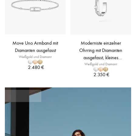
Move Uno Armband mit
Moderniste einzelner
Diamanten ausgefasst
Ohrring mit Diamanten
Weißgold und Diamant
ausgefasst, kleines
Weißgold und Diamant
Modell
2.480 €
2.350 €