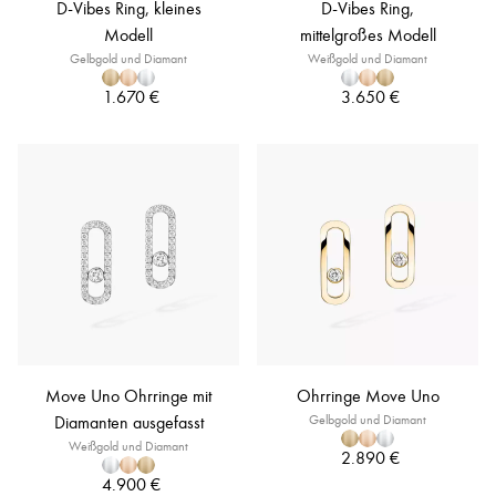
D-Vibes Ring, kleines
D-Vibes Ring,
Modell
mittelgroßes Modell
Gelbgold und Diamant
Weißgold und Diamant
1.670 €
3.650 €
Move Uno Ohrringe mit
Ohrringe Move Uno
Diamanten ausgefasst
Gelbgold und Diamant
Weißgold und Diamant
2.890 €
4.900 €