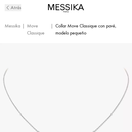
Collar
Atrás
de
diamantes
con
Messika
|
Move
|
Collar Move Classique con pavé,
pavé
Classique
modelo pequeño
en
oro
blanco
Baby
Move
|
Messika
04322-
WG