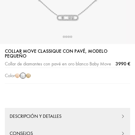
COLLAR MOVE CLASSIQUE CON PAVÉ, MODELO
Oro
Oro
Oro
PEQUEÑO
blanco
rosa
amarillo
3990 €
Collar de diamantes con pavé en oro blanco Baby Move
Color
DESCRIPCIÓN Y DETALLES
CONSEJOS