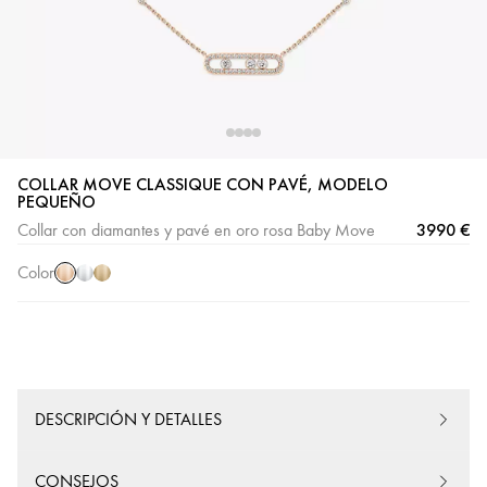
COLLAR MOVE CLASSIQUE CON PAVÉ, MODELO
Oro
Oro
Oro
PEQUEÑO
rosa
blanco
amarillo
3990 €
Collar con diamantes y pavé en oro rosa Baby Move
Color
DESCRIPCIÓN Y DETALLES
CONSEJOS