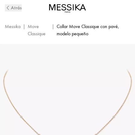
Collar
Atrás
de
Diamantes
y
Messika
|
Move
|
Collar Move Classique con pavé,
Pavé
Classique
modelo pequeño
en
Oro
Rosa
Baby
Move
|
Messika
04322-
PG