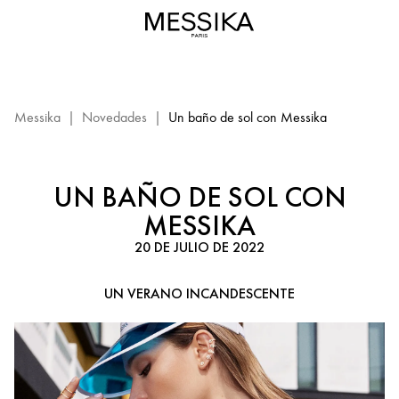
Un
baño
de
sol
con
Messika
Messika
|
Novedades
|
Un baño de sol con Messika
–
Joyas
de
UN BAÑO DE SOL CON
lujo
MESSIKA
de
oro
20 DE JULIO DE 2022
y
diamantes
UN VERANO INCANDESCENTE
Messika