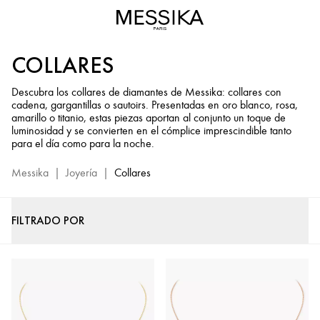
Collares
de
oro:
COLLARES
collares
de
Descubra los collares de diamantes de Messika: collares con
lujo
cadena, gargantillas o sautoirs. Presentadas en oro blanco, rosa,
—
amarillo o titanio, estas piezas aportan al conjunto un toque de
Joyería
luminosidad y se convierten en el cómplice imprescindible tanto
para el día como para la noche.
|
Messika
Messika
|
Joyería
|
Collares
FILTRADO POR