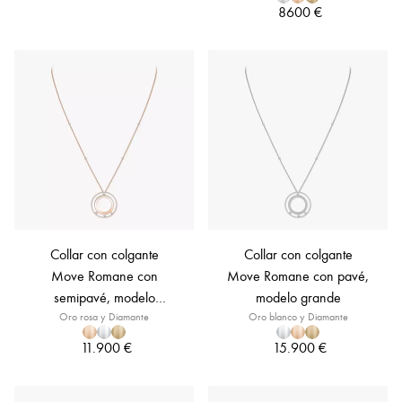
8600 €
Collar con colgante
Collar con colgante
Move Romane con
Move Romane con pavé,
semipavé, modelo
modelo grande
Oro rosa y Diamante
grande
Oro blanco y Diamante
11.900 €
15.900 €