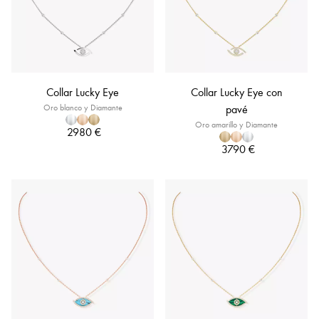
Collar Lucky Eye
Collar Lucky Eye con
Oro blanco y Diamante
pavé
Oro amarillo y Diamante
2980 €
3790 €