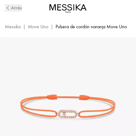
Pulsera
Atrás
de
diamantes
y
Messika
|
Move Uno
|
Pulsera de cordón naranja Move Uno
cordón
naranja
en
oro
rosa
Move
Uno
|
Messika
13289-
PG