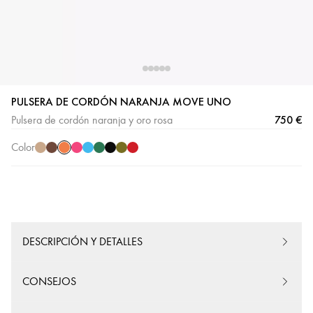
PULSERA DE CORDÓN NARANJA MOVE UNO
Cordón
Cordón
Cordón
Cordón
Cordón
Cordón
Cordón
Cordón
Cordón
750 €
Pulsera de cordón naranja y oro rosa
Naranja
Beige
Chocolate
Rosa
Turquesa
Verde
Negro
Caqui
Rojo
Color
DESCRIPCIÓN Y DETALLES
CONSEJOS