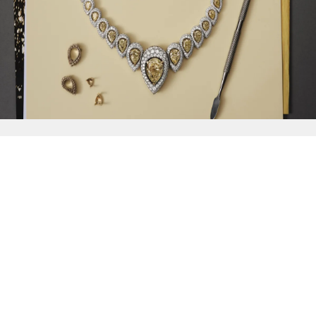
{{
Discover
}}