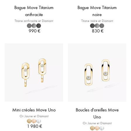
Bague Move Titanium
Bague Move Titanium
anthracite
noire
Titane anthracite et Diamant
Titane noire et Diamant
990 €
830 €
Mini créoles Move Uno
Boucles d'oreilles Move
Or Jaune et Diamant
Uno
Or Jaune et Diamant
1 980 €