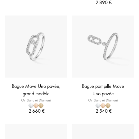
2 890 €
Bague Move Uno pavée,
Bague pampille Move
grand modèle
Uno pavée
Or Blanc et Diamant
Or Blanc et Diamant
2 660 €
2 540 €