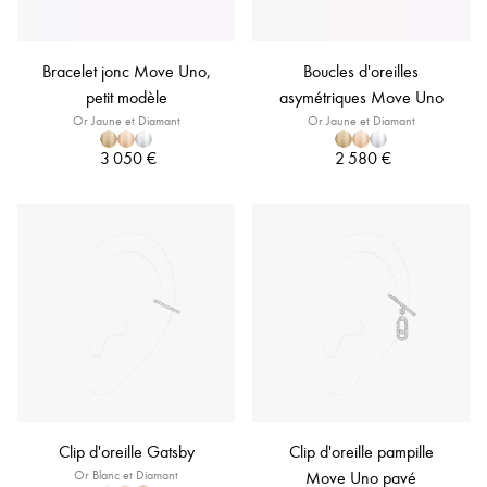
Bracelet jonc Move Uno,
Boucles d'oreilles
petit modèle
asymétriques Move Uno
Or Jaune et Diamant
Or Jaune et Diamant
3 050 €
2 580 €
Clip d'oreille Gatsby
Clip d'oreille pampille
Or Blanc et Diamant
Move Uno pavé