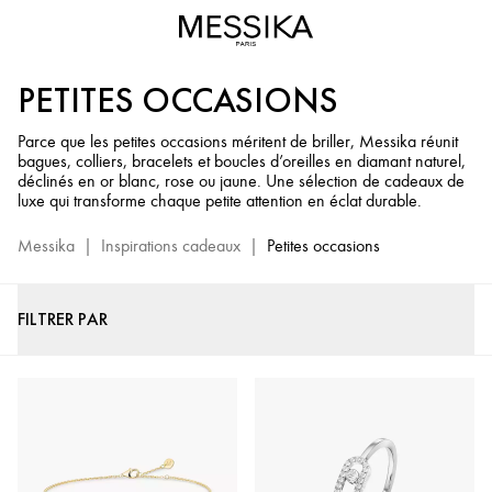
Cadeaux
de
Luxe
PETITES OCCASIONS
pour
Petites
Parce que les petites occasions méritent de briller, Messika réunit
Occasions
bagues, colliers, bracelets et boucles d’oreilles en diamant naturel,
-
déclinés en or blanc, rose ou jaune. Une sélection de cadeaux de
Sélection
luxe qui transforme chaque petite attention en éclat durable.
Bijoux
Messika
|
Inspirations cadeaux
|
Petites occasions
de
Luxe
en
FILTRER PAR
Diamant
Messika