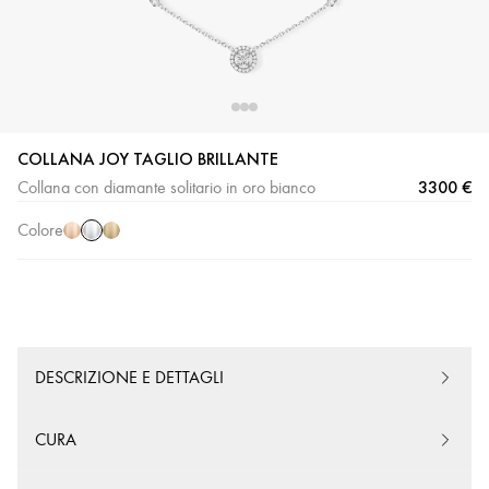
COLLANA JOY TAGLIO BRILLANTE
Oro
Oro
Oro
3300 €
Collana con diamante solitario in oro bianco
bianco
rosa
giallo
Colore
DESCRIZIONE E DETTAGLI
CURA