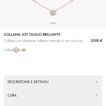
COLLANA JOY TAGLIO BRILLANTE
Oro
Oro
Oro
3300 €
Collana con diamante solitario rotondo in oro rosa Joy
rosa
bianco
giallo
Colore
DESCRIZIONE E DETTAGLI
CURA