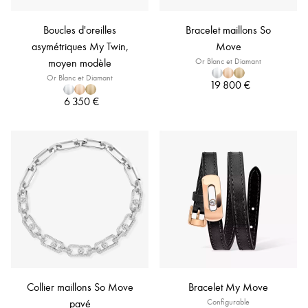
Boucles d'oreilles
Bracelet maillons So
asymétriques My Twin,
Move
moyen modèle
Or Blanc et Diamant
Or Blanc et Diamant
19 800 €
6 350 €
Collier maillons So Move
Bracelet My Move
pavé
Configurable