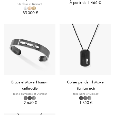
À partir de
1 466 €
Or Blanc et Diamant
85 000 €
Bracelet Move Titanium
Collier pendentif Move
anthracite
Titanium noir
Titane anthracite et Diamant
Titane noire et Diamant
2 650 €
1 350 €