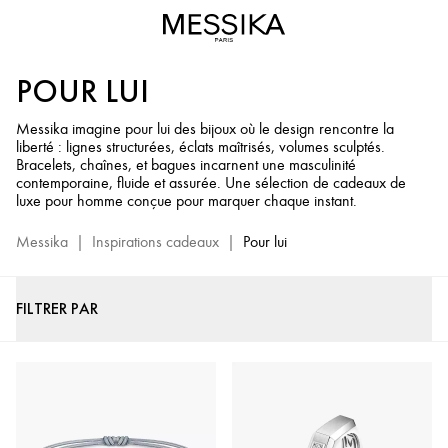
Cadeaux
de
Luxe
POUR LUI
Homme
-
Messika imagine pour lui des bijoux où le design rencontre la
Sélection
liberté : lignes structurées, éclats maîtrisés, volumes sculptés.
Bijoux
Bracelets, chaînes, et bagues incarnent une masculinité
en
contemporaine, fluide et assurée. Une sélection de cadeaux de
luxe pour homme conçue pour marquer chaque instant.
Diamant
Messika
Messika
|
Inspirations cadeaux
|
Pour lui
FILTRER PAR