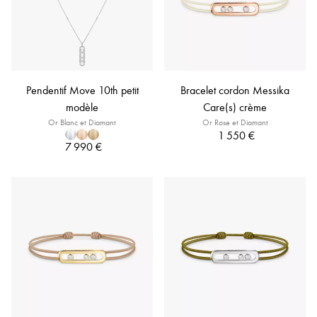
Pendentif Move 10th petit
Bracelet cordon Messika
modèle
Care(s) crème
Or Blanc et Diamant
Or Rose et Diamant
1 550 €
7 990 €