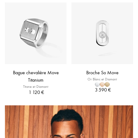
Bague chevalière Move
Broche So Move
Titanium
Or Blanc et Diamant
Titane et Diamant
3 590 €
1 120 €