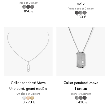
Titane et Diamant
noire
Titane noire et Diamant
890 €
830 €
Collier pendentif Move
Collier pendentif Move
Uno pavé, grand modèle
Titanium
Or Blanc et Diamant
Titane et Diamant
3 790 €
1 450 €