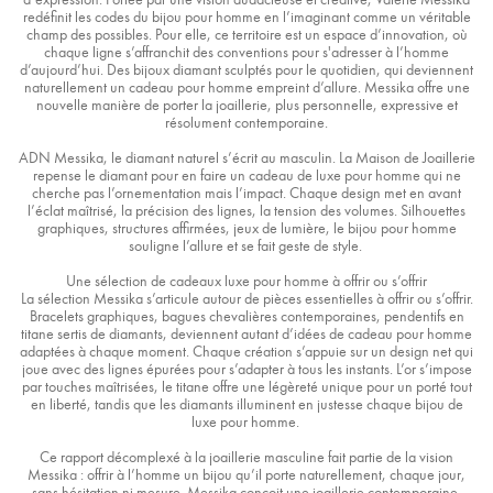
redéfinit les codes du bijou pour homme en l’imaginant comme un véritable
champ des possibles. Pour elle, ce territoire est un espace d’innovation, où
chaque ligne s’affranchit des conventions pour s'adresser à l’homme
d’aujourd’hui. Des bijoux diamant sculptés pour le quotidien, qui deviennent
naturellement un cadeau pour homme empreint d’allure. Messika offre une
nouvelle manière de porter la joaillerie, plus personnelle, expressive et
résolument contemporaine.
ADN Messika, le diamant naturel s’écrit au masculin. La Maison de Joaillerie
repense le diamant pour en faire un cadeau de luxe pour homme qui ne
cherche pas l’ornementation mais l’impact. Chaque design met en avant
l’éclat maîtrisé, la précision des lignes, la tension des volumes. Silhouettes
graphiques, structures affirmées, jeux de lumière, le bijou pour homme
souligne l’allure et se fait geste de style.
Une sélection de cadeaux luxe pour homme à offrir ou s’offrir
La sélection Messika s’articule autour de pièces essentielles à offrir ou s’offrir.
Bracelets graphiques, bagues chevalières contemporaines, pendentifs en
titane sertis de diamants, deviennent autant d’idées de cadeau pour homme
adaptées à chaque moment. Chaque création s’appuie sur un design net qui
joue avec des lignes épurées pour s’adapter à tous les instants. L’or s’impose
par touches maîtrisées, le titane offre une légèreté unique pour un porté tout
en liberté, tandis que les diamants illuminent en justesse chaque bijou de
luxe pour homme.
Ce rapport décomplexé à la joaillerie masculine fait partie de la vision
Messika : offrir à l’homme un bijou qu’il porte naturellement, chaque jour,
sans hésitation ni mesure. Messika conçoit une joaillerie contemporaine,