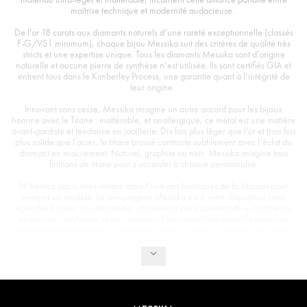
maîtrise technique et modernité audacieuse.
De l’or 18 carats aux diamants naturels d’une rareté exceptionnelle (classés
F-G/VS1 minimum), chaque bijou Messika suit des critères de qualité très
stricts et une expertise unique. Tous les diamants Messika sont d’origine
naturelle et aucune pierre de synthèse n’est utilisée. Ils sont certifiés GIA et
entrent tous dans le Kimberley Process, une garantie quant à l’intégrité de
leur origine.
Innovant sans cesse, Messika imagine un autre accord pour les bijoux
homme avec le Titane : inaltérable, et anallergique, ce métal est une matière
avant-gardiste et tendance en joaillerie. Dix fois plus léger que l’or et trois fois
plus solide que l’acier, le titane brossé contraste subtilement avec l’éclat du
diamant en mouvement. Naturel, graphite ou noir, Messika imagine trois
finitions de titane pour s’accorder à chaque personnalité.
N’hésitez pas à vous rendre dans l’une des boutiques de la Maison pour
essayer un modèle. La conciergerie Messika est à votre disposition pour
répondre à toutes vos demandes concernant votre commande e-commerce,
ou bien sur la Maison et ses créations. Nos conseillers auront le plaisir de
vous renseigner et vous accompagner dans le choix du cadeau idéal pour
homme.