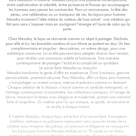
entre sophistication et sobriété, entre puissance et finesse qui accompagne
les hommes sans jamais les contraindre. Pour un anniversaire, la fête des
pères, une célébration ou un marqueur de vie, les bijoux pour homme
Messika incarnent l’idée même du cadeau de luxe actuel : une création qui
fait sens sans s’imposer mais en soulignant l’énergie et l’aura de celui qui la
porte.
Chez Messika, le bijou se réinvente comme un objet à partager. Déclinés
pour elle et lui, les bracelets cordons et cuir Move se portent en duo. Un lien
complémentaire et singulier : deux pièces, un même design, pour une
esthétique commune. Lui et elle peuvent ainsi adopter chacun leur version,
pour révéler une connexion subtile et lumineuse. Une manière
contemporaine de partager l’éclat et la complicité au quotidien.
Le savoir-faire Messika au masculin
Messika transforme le geste d’offrir en expérience. Écrin lumineux, gravure
personnalisée, paiement sécurisé. Pour Messika, offrir un bijou pour homme,
c’est partager un instant unique, intense et précieux comme un diamant.
Chaque création de la Maison s’inscrit comme un symbole intemporel, un
héritage contemporain à transmettre. Les collections iconiques, à l’image de
Move, traversent le temps avec élégance et modernité, portant une intention
forte et singulière. Un cadeau pour lui qui marque, se garde, se transmet et
se révèle à chaque instant.
À l’atelier Messika, chaque bijou est le fruit d’un savoir-faire d’exception.
Joailliers, sertisseurs et polisseurs repoussent sans cesse les limites de la
création pour imaginer des pièces, où précision et élégance se conjuguent.
Les bijoux pour homme Messika réalisés en or 18 carats ou en titane,
matériau ultra-léger et inaltérable, incarnent cette alliance parfaite entre