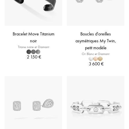
Bracelet Move Titanium
Boucles d'oreilles
noir
asymétriques My Twin,
Titane noire et Diamant
petit modèle
Or Blanc et Diamant
2 150 €
3 600 €