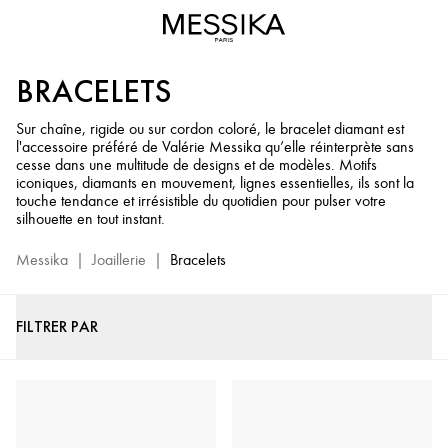
Bracelet
Diamant
&
BRACELETS
Bracelet
Jonc
Sur chaîne, rigide ou sur cordon coloré, le bracelet diamant est
-
l'accessoire préféré de Valérie Messika qu’elle réinterprète sans
Bracelets
cesse dans une multitude de designs et de modèles. Motifs
de
iconiques, diamants en mouvement, lignes essentielles, ils sont la
touche tendance et irrésistible du quotidien pour pulser votre
Luxe
silhouette en tout instant.
Messika
Messika
|
Joaillerie
|
Bracelets
FILTRER PAR