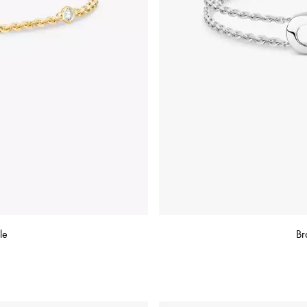
le
Br