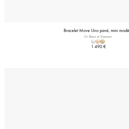
Bracelet Move Uno pavé, mini modè
Or Blanc et Diamant
1 490 €