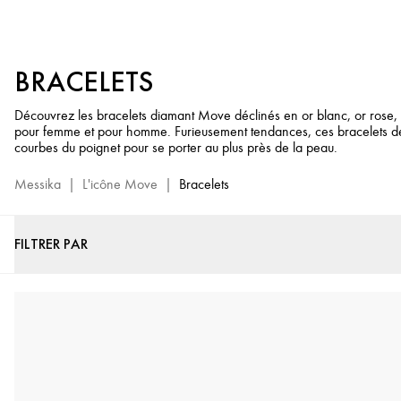
Bracelets
Diamant
pour
BRACELETS
Femme
&
Découvrez les bracelets diamant Move déclinés en or blanc, or rose, 
Homme
pour femme et pour homme. Furieusement tendances, ces bracelets de
-
courbes du poignet pour se porter au plus près de la peau.
Collection
de
Messika
|
L'icône Move
|
Bracelets
Joaillerie
Move
FILTRER PAR