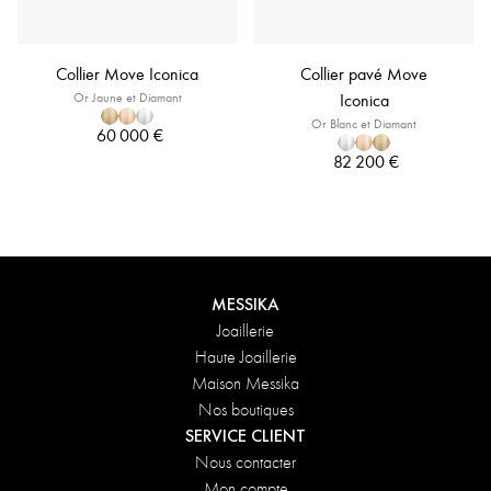
Collier Move Iconica
Collier pavé Move
Or Jaune et Diamant
Iconica
Or Blanc et Diamant
60 000 €
82 200 €
MESSIKA
Joaillerie
Haute Joaillerie
Maison Messika
Nos boutiques
SERVICE CLIENT
Nous contacter
Mon compte