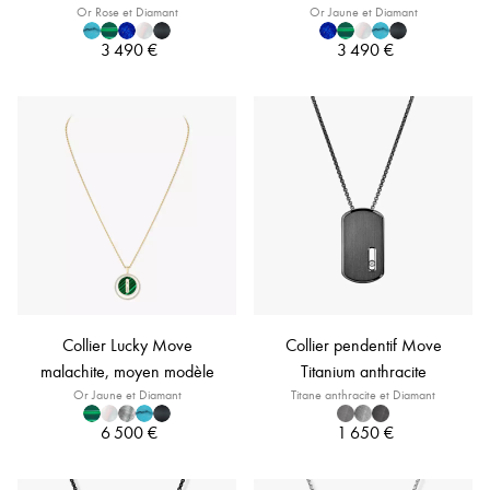
Or Rose et Diamant
Or Jaune et Diamant
3 490 €
3 490 €
Collier Lucky Move
Collier pendentif Move
malachite, moyen modèle
Titanium anthracite
Or Jaune et Diamant
Titane anthracite et Diamant
6 500 €
1 650 €