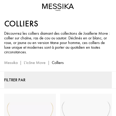
Colliers
Diamant
pour
COLLIERS
Femme
-
Découvrez les colliers diamant des collections de Joaillerie Move :
Collection
collier sur chaîne, ras de cou ou sautoir. Déclinés en or blanc, or
de
rose, or jaune ou en version titane pour homme, ces colliers de
Joaillerie
luxe unique et modernes sont à porter au quotidien en toutes
circonstances.
Move
Messika
|
L'icône Move
|
Colliers
FILTRER PAR