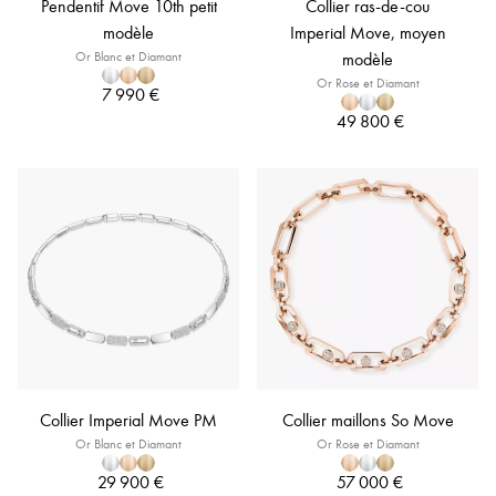
Pendentif Move 10th petit
Collier ras-de-cou
modèle
Imperial Move, moyen
Or Blanc et Diamant
modèle
Or Rose et Diamant
7 990 €
49 800 €
Collier Imperial Move PM
Collier maillons So Move
Or Blanc et Diamant
Or Rose et Diamant
29 900 €
57 000 €