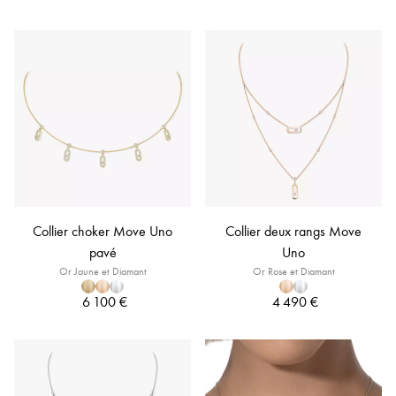
Collier choker Move Uno
Collier deux rangs Move
pavé
Uno
Or Jaune et Diamant
Or Rose et Diamant
6 100 €
4 490 €