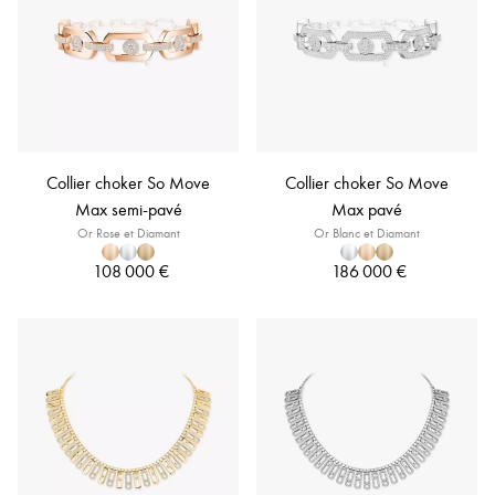
Collier choker So Move
Collier choker So Move
Max semi-pavé
Max pavé
Or Rose et Diamant
Or Blanc et Diamant
108 000 €
186 000 €