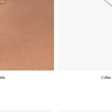
dèle
Collie