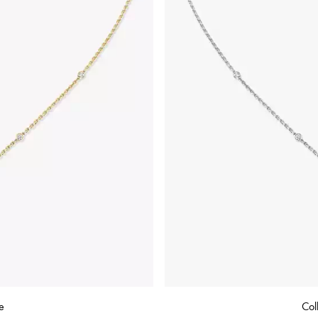
e
Col