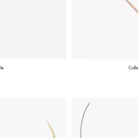
le
Coll