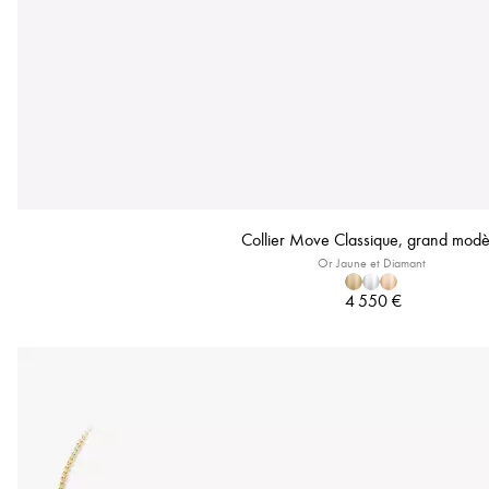
Collier Move Classique, grand modè
Or Jaune et Diamant
4 550 €