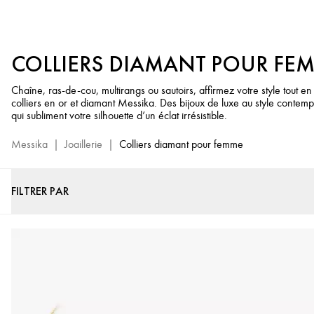
Colliers
Or
et
COLLIERS DIAMANT POUR FE
Diamant
-
Chaîne, ras-de-cou, multirangs ou sautoirs, affirmez votre style tout e
Bijoux
colliers en or et diamant Messika. Des bijoux de luxe au style contemp
de
qui subliment votre silhouette d’un éclat irrésistible.
Luxe
Messika
Messika
|
Joaillerie
|
Colliers diamant pour femme
FILTRER PAR