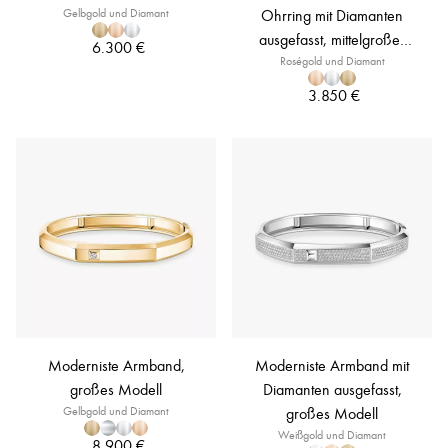
Gelbgold und Diamant
Ohrring mit Diamanten
ausgefasst, mittelgroßes
6.300 €
Roségold und Diamant
Modell
3.850 €
Moderniste Armband,
Moderniste Armband mit
großes Modell
Diamanten ausgefasst,
Gelbgold und Diamant
großes Modell
Weißgold und Diamant
8.900 €