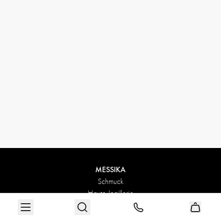
MESSIKA
Schmuck
Haute Joaillerie
Die Maison Messika
Unsere Boutiquen