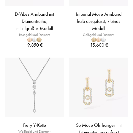
D-Vibes Armband mit
Imperial Move Armband
Diamantreihe,
halb ausgefasst, kleines
mittelgroßes Modell
Modell
Roségold und Diamant
Gelbgold und Diamant
9.850 €
15.600 €
Fiery Y-Kette
So Move Ohrhänger mit
Weißgold und Diamant
Diamanten ausgefasst