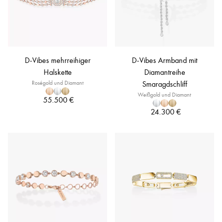
D-Vibes mehrreihiger
D-Vibes Armband mit
Halskette
Diamantreihe
Roségold und Diamant
Smaragdschliff
Weißgold und Diamant
55.500 €
24.300 €