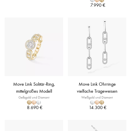
7.990 €
Move Link Solitär-Ring,
Move Link Ohrringe
mittelgroßes Modell
vielfache Trageweisen
Gelbgold und Diamant
Weißgold und Diamant
8.690 €
14.300 €