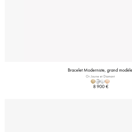
Bracelet Moderniste, grand modèl
Or Jaune et Diamant
8 900 €