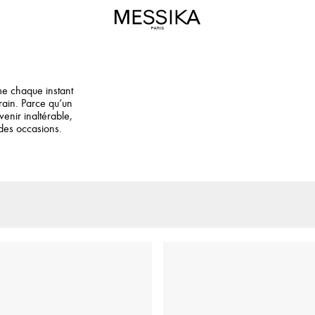
me chaque instant
rain. Parce qu’un
enir inaltérable,
des occasions.