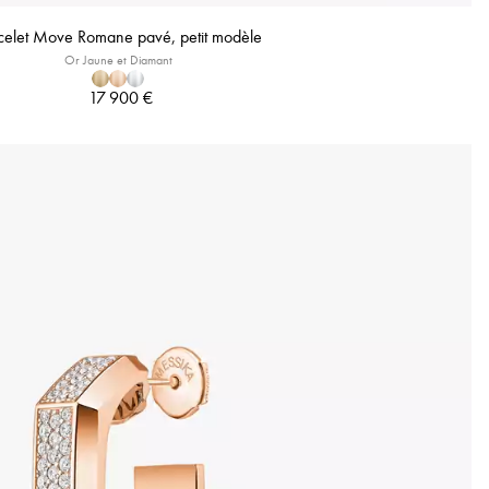
celet Move Romane pavé, petit modèle
Or Jaune et Diamant
17 900 €