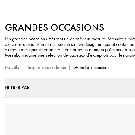
Cadeaux
de
Luxe
GRANDES OCCASIONS
pour
Grandes
Les grandes occasions méritent un éclat à leur mesure. Messika subli
occasions
avec des diamants naturels puissants et un design unique et contempo
-
diamant n’est jamais anodin et transforme un moment précieux en souv
Sélection
Messika imagine une sélection de cadeaux d’exception pour les gran
Bijoux
Messika
|
Inspirations cadeaux
|
Grandes occasions
en
Diamant
Messika
FILTRER PAR