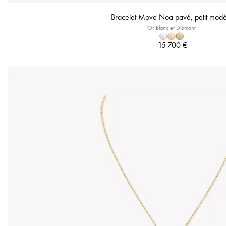
Bracelet Move Noa pavé, petit modè
Or Blanc et Diamant
15 700 €